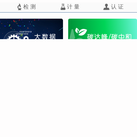
检 测
计 量
认 证
权资质
院属机构
挂靠机构
所有 ©2009-2023
北京市东城区安定门东大街
京ICP备05013730号-1