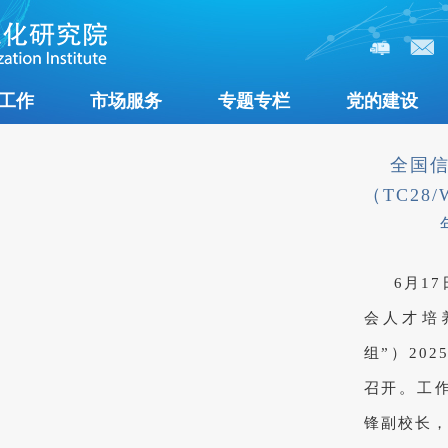
工作
市场服务
专题专栏
党的建设
全国
（TC28/
6月1
会人才培
组”）20
召开。工
锋副校长